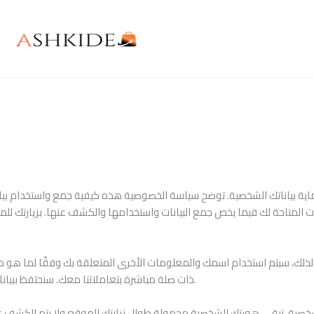
ة بياناتك الشخصية. توضح سياسة الخصوصية هذه كيفية جمع واستخدام بيا
رات المتاحة لك فيما يخص جمع البيانات واستخدامها والكشف عنها. بزيارتك 
ة لنا. لذلك، سيتم استخدام اسمك والمعلومات الأخرى المتعلقة بك وفقًا لما 
ذات صلة مباشرة بتعاملاتنا معك. سنحتفظ ببياناتك وفقًا لما يقتضيه القانون أو لاستخدامها للأغراض التي جُمعت من أجلها.
صية. تبقى هويتك الشخصية مجهولة طوال زيارتك للموقع ولا يتم الكشف عنه