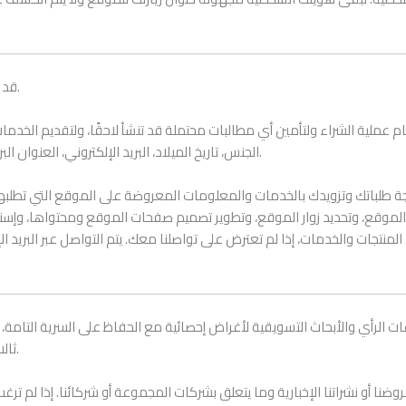
قد نحتاج لجمع معلوماتك إذا رغبت في تقديم طلب شراء لأي منتج من موقعنا.
م عملية الشراء ولتأمين أي مطالبات محتملة قد تنشأ لاحقًا، ولتقديم الخدمات 
الجنس، تاريخ الميلاد، البريد الإلكتروني، العنوان البريدي، عنوان التوصيل (إن اختلف)، رقم الهاتف، تفاصيل الدفع وبطاقة الدفع.
 طلباتك وتزويدك بالخدمات والمعلومات المعروضة على الموقع التي تطلبها.
من الموقع، وتحديد زوار الموقع، وتطوير تصميم صفحات الموقع ومحتواها، وإس
جات والخدمات، إذا لم تعترض على تواصلنا معك. يتم التواصل عبر البريد الإ
لرأي والأبحاث التسويقية لأغراض إحصائية مع الحفاظ على السرية التامة، 
ثالث. لن يتم الكشف عن بريدك الإلكتروني إلا إذا رغبت بالمشاركة في مسابقات.
ضنا أو نشراتنا الإخبارية وما يتعلق بشركات المجموعة أو شركائنا. إذا لم تر