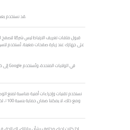
قد نستخدم بعض البيانات، مع الحفاظ على الخصوصية التامة، لأغراض أخرى مثل متابعة زيارتك للموقع أو روابط البريد الإلكتروني مع الحفاظ على إخفاء هويتك الشخصية.
قبول ملفات تعريف الارتباط ليس شرطًا لتصفح 
على جهازك عند زيارة صفحات معينة. تُستخدم لتسه
نستخدم تقنيات وإجراءات أمنية مناسبة لمنع الوصو
إذا كانت لديك مخاوف بشأن بياناتك، لك الحق ف