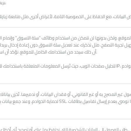
بريد إلكتروني، وسنتوقف عن إرسالها خلال سبعة أيام عمل من استلام إشعارك.
الموقع، ولكن بدونها لن تتمكن من استخدام وظائف “سلة التسوق” وإتمام ال
يل تجربة التصفح، مثل تذكرك عند تعديل سلة التسوق دون إعادة إدخال بريد
أن ذلك سيحد من استخدامك الكامل للموقع. نؤكد أن استخدامنا للكوكيز لا يتضمن معلومات شخصية أو خاصة ويخلو من الفيروسات.
ل غير المصرح به أو غير القانوني، أو فقدان البيانات، أو تدميرها. تُخزن بيا
ي طلب الوصول إلى البيانات الشخصية التي نحتفظ بها عنك، أو تصحيح أي أخطاء