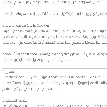
3. ملفات تعريف الارتباط (Cookies)
طلبات. ملفات تعريف الارتباط هي ملفات نصية صغيرة تتيح للموقع التعرف
ك الإلكتروني. يمكنك ضبط متصفحك لرفض ملفات تعريف الارتباط، مع العلم
لتحليل صفحات الويب، حيث تُرسل المعلومات المتعلقة باستخدامك للموقع، بما في ذلك عنوان IP، إلى خوادم Google في الولايات المتحدة، وتُستخدم
Google Analytics
يستخدم الموقع أيضًا خدمة
لتحليل استخدام الموقع وإعداد تقارير وإحصاءات.
4. الأمان
ناتك الشخصية على قاعدة بيانات داخل خادم إلكتروني آمن. نستخدم أنظمة جدار
حماية (Firewall) لحماية الخوادم، وعند جمع بيانات بطاقة الدفع إلكترونيًا، نقوم بتشفيرها باستخدام بروتوكول SSL. ومع ذلك، لا يمكننا ضمان حماية بنسبة 100٪، لذا نوصي بعدم إرسال تفاصيل بطاقات
الدفع عبر البريد الإلكتروني غير المشفر.
5. حقوق العملاء
 فيها مجانًا. كما يمكنك طلب التوقف عن استخدام بياناتك الشخصية لأغراض